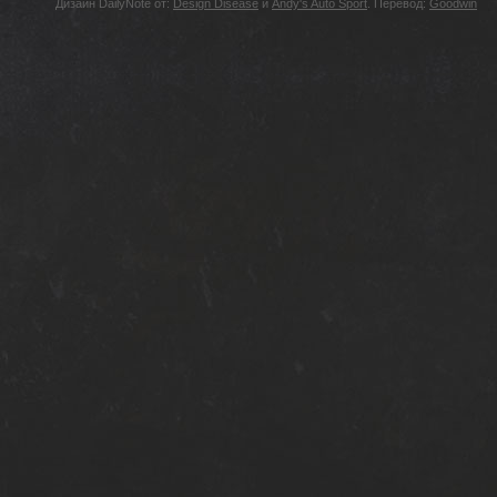
Дизайн DailyNote от:
Design Disease
и
Andy's Auto Sport
. Перевод:
Goodwin