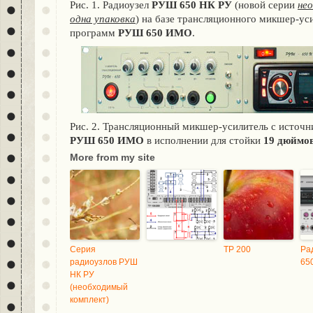
Рис. 1. Радиоузел
РУШ 650 НК РУ
(новой серии
не
одна упаковка
) на базе трансляционного микшер-ус
программ
РУШ 650 ИМО
.
Рис. 2. Трансляционный микшер-усилитель с источ
РУШ 650 ИМО
в исполнении для стойки
19 дюймо
More from my site
Серия
ТР 200
Ра
радиоузлов РУШ
65
НК РУ
(необходимый
комплект)