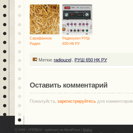
Сарафанное
Радиоузел РУШ
Радио
650 НК РУ
Метки:
radiouzel
,
РУШ 650 НК РУ
Оставить комментарий
Пожалуйста,
зарегистрируйтесь
для комментиров
© 2009 - УППВ(О) - работает на WordPress |
Войти