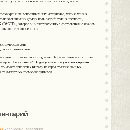
м, могут храниться в течение двух (2) лет со дня его
 срока хранения дополнительных материалов, упомянутых в
рагивает никаких других прав потребителя, в частности,
Б
«
РАСТР
», которое он может получить в соответствии с законом
 законов, связанных с ним.
ектрическую сеть;
 другими химикатами.
оворитель от механических ударов. Не размещайте абонентский
батарей.
Очень важно! Не допускайте отсутствия коробок
то может привести к выходу из строя трансляционных
о от импортных громкоговорителей.
ментарий
тесь
для комментирования.