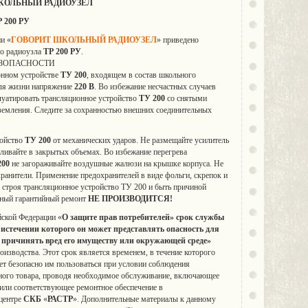
КОЛЬНЫЙ РАДИОУЗЕЛ
200 РУ
и «
ГОВОРИТ ШКОЛЬНЫЙ РАДИОУЗЕЛ
» приведено
го радиоузла
ТР 200 РУ
.
ЕЗОПАСНОСТИ
онном устройстве
ТУ 200
, входящем в состав школьного
для жизни напряжение
220 В
. Во избежание несчастных случаев
луатировать трансляционное устройство
ТУ 200
со снятыми
земления. Следите за сохранностью внешних соединительных
ройство
ТУ 200
от механических ударов. Не размещайте усилитель
вливайте в закрытых объемах. Во избежание перегрева
200
не загораживайте воздушные жалюзи на крышке корпуса. Не
ранители. Применение предохранителей в виде фольги, скрепок и
из строя трансляционное устройство ТУ 200 и быть причиной
атный гарантийный ремонт
НЕ ПРОИЗВОДИТСЯ!
йской Федерации «
О защите
прав потребителей» срок службы
 истечении которого он может
представлять опасность для
, причинять вред его имуществу или окружающей среде»
производства. Этот срок является временем, в течение которого
ет безопасно им пользоваться при условии соблюдения
нного товара, проводя необходимое обслуживание, включающее
или соответствующее ремонтное обеспечение в
центре
СКБ
«
РАСТР
». Дополнительные материалы к данному