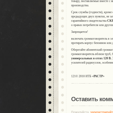
товару, поставляемые вместе с ни
производства.
Срок службы (годности), кроме
предыдущих двух пунктах, не зат
гарантийного свидетельства
СК
о правах потребителя или других
Запрещается!
включать громкоговоритель в эл
протирать корпус бензином или
Оберегайте абонентский громког
громкоговоритель вблизи труб, 
универсальных в сетях 120 В.
Э
усилителей радиоузлов, особенн
121© 2010 ИТБ «
РАСТР
»
Оставить ком
Пожалуйста,
зарегистрируй