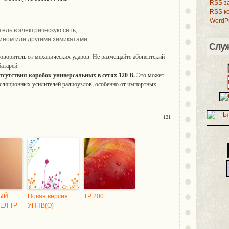
RSS
з
RSS
к
WordPr
ель в электрическую сеть;
ином или другими химикатами.
Слу
оворитель от механических ударов. Не размещайте абонентский
атарей.
тсутствия коробок универсальных в сетях 120 В.
Это может
нсляционных усилителей радиоузлов, особенно от импортных
121
ЫЙ
Новая версия
ТР 200
ЕЛ ТР
УППВ(О)