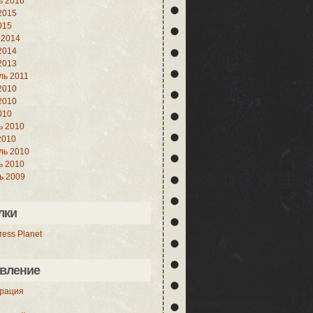
ь 2016
2015
015
 2014
2014
2013
ль 2011
2010
2010
010
ь 2010
2010
ль 2010
ь 2010
ь 2009
лки
ess Planet
вление
трация