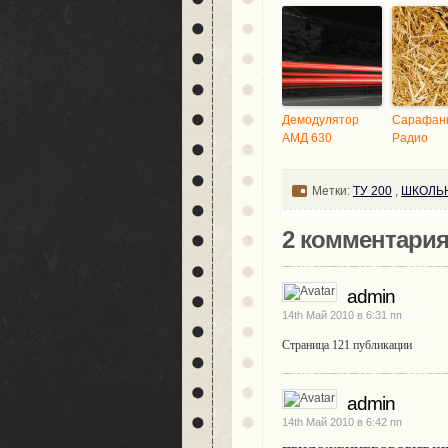
Демодулятор
Сарафан
АМД 630
Радио
Метки:
ТУ 200
,
ШКОЛЬН
2 комментария 
admin
14th Май 2010 в 6:31 пп
Страница 121 публикации
admin
14th Май 2010 в 6:42 пп