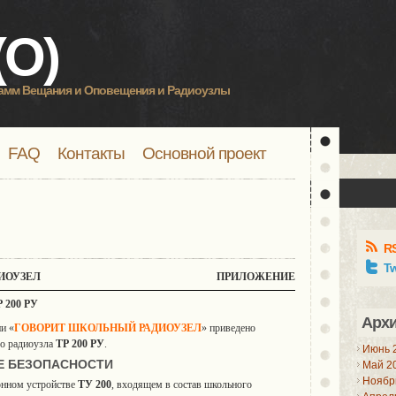
О)
рамм Вещания и Оповещения и Радиоузлы
FAQ
Контакты
Основной проект
R
Tw
ИОУЗЕЛ
ПРИЛОЖЕНИЕ
200 РУ
Арх
и «
ГОВОРИТ ШКОЛЬНЫЙ РАДИОУЗЕЛ
» приведено
го радиоузла
ТР 200 РУ
.
Июнь 
Е БЕЗОПАСНОСТИ
Май 2
Ноябр
онном устройстве
ТУ 200
, входящем в состав школьного