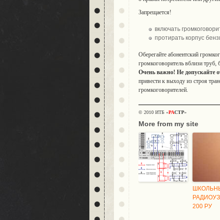
Запрещается!
включать громкоговорит
протирать корпус бенз
Оберегайте абонентский громког
громкоговоритель вблизи труб, б
Очень важно! Не допускайте о
привести к выходу из строя тра
громкоговорителей.
© 2010 ИТБ «
РА
СТР
»
More from my site
ШКОЛЬН
РАДИОУЗ
200 РУ