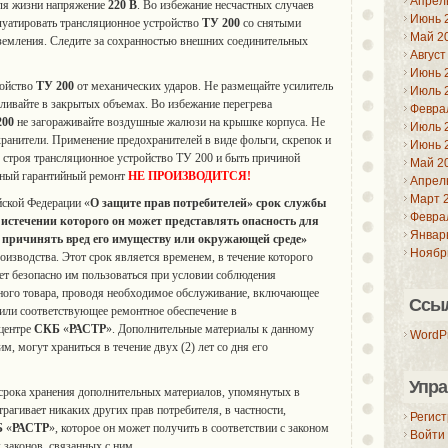
Апрел
для жизни напряжение
220 В
. Во избежание несчастных случаев
Июнь 
луатировать трансляционное устройство
ТУ 200
со снятыми
Май 2
земления. Следите за сохранностью внешних соединительных
Август
Июнь 
ройство
ТУ 200
от механических ударов. Не размещайте усилитель
Июль 
вливайте в закрытых объемах. Во избежание перегрева
Февра
200
не загораживайте воздушные жалюзи на крышке корпуса. Не
Июль 
ранители. Применение предохранителей в виде фольги, скрепок и
Июнь 
из строя трансляционное устройство ТУ 200 и быть причиной
Май 2
атный гарантийный ремонт
НЕ ПРОИЗВОДИТСЯ!
Апрел
Март 
йской Федерации «
О защите
прав потребителей» срок службы
Февра
 истечении которого он может
представлять опасность для
Январ
, причинять вред его имуществу или окружающей среде»
Ноябр
производства. Этот срок является временем, в течение которого
ет безопасно им пользоваться при условии соблюдения
нного товара, проводя необходимое обслуживание, включающее
Ссы
или соответствующее ремонтное обеспечение в
центре
СКБ
«
РА
СТР
». Дополнительные материалы к данному
WordPr
м, могут храниться в течение двух (2) лет со дня его
Упра
 срока хранения дополнительных материалов, упомянутых в
рагивает никаких других прав потребителя, в частности,
Регис
Б
«
РА
СТР
», которое он может получить в соответствии с законом
Войти
 законов, связанных с ним.