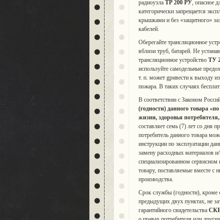
радиоузла
ТР 200 РУ
, опасное 
категорически запрещается эксп
крышками и без «защитного» за
кабелей.
Оберегайте трансляционное уст
вблизи труб, батарей. Не устана
трансляционное устройство
ТУ 
используйте самодельные предох
т. п. может gривести к выходу 
пожара. В таких случаях беспл
В соответствии с Законом Росси
(годности) данного товара «
по
жизни, здоровья потребителя
составляет семь (7) лет со дня 
потребитель данного товара мож
инструкции по эксплуатации да
замену расходных материалов и/
специализированном сервисном 
товару, поставляемые вместе с ни
производства.
Срок службы (годности), кроме
предыдущих двух пунктах, не зат
гарантийного свидетельства
СК
о правах потребителя или других