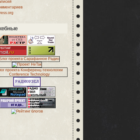
аписей
омментариев
ess.org
жебные