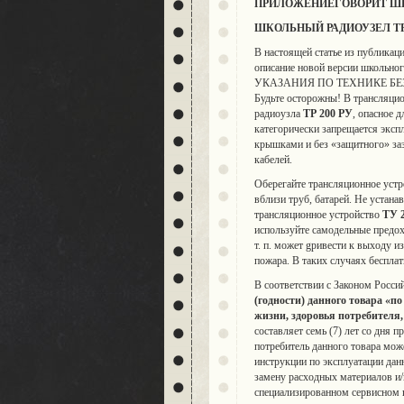
ПРИЛОЖЕНИЕ
ГОВОРИТ Ш
ШКОЛЬНЫЙ РАДИОУЗЕЛ ТР 
В настоящей статье из публикаци
описание новой версии школьно
УКАЗАНИЯ ПО ТЕХНИКЕ Б
Будьте осторожны! В трансляци
радиоузла
ТР 200 РУ
, опасное 
категорически запрещается эксп
крышками и без «защитного» за
кабелей.
Оберегайте трансляционное уст
вблизи труб, батарей. Не устана
трансляционное устройство
ТУ 
используйте самодельные предох
т. п. может gривести к выходу 
пожара. В таких случаях беспл
В соответствии с Законом Росси
(годности) данного товара «
по
жизни, здоровья потребителя
составляет семь (7) лет со дня 
потребитель данного товара мож
инструкции по эксплуатации да
замену расходных материалов и/
специализированном сервисном 