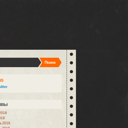
Поиск
SS
itter
ивы
2018
018
ь 2016