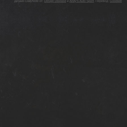
Дизайн DailyNote от:
Design Disease
и
Andy's Auto Sport
. Перевод:
Goodwin