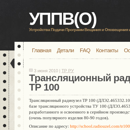
УППВ(О)
Устройства Подачи Программ Вещания и Оповещения 
Главная
Детали
FAQ
Контакты
Ос
3 июня 2010 |
ТР РУ
Трансляционный рад
ТР 100
Трансляционный радиоузел ТР 100 (ДЛЭ2.465332.10
базе трансляционого устройства ТУ 100 (ДЛЭ3.4653
разработанного и освоенного в серийном производс
(очень популярного изделия 80-90 годов).
Описание по адресу:
http://school.radiouzel.com/tr10