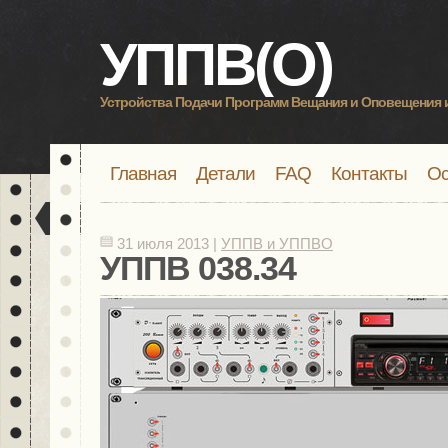
УППВ(О)
Устройства Подачи Программ Вещания и Оповещения 
Главная
Детали
FAQ
Контакты
Ос
31 июля 2013 |
УППВ и УППВО
УППВ 038.34