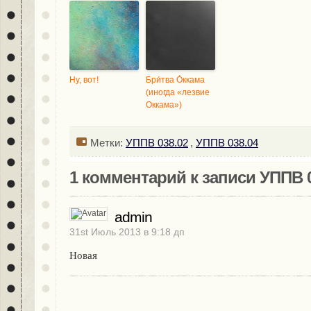
Ну, вот!
Бри́тва О́ккама
(иногда «лезвие
Оккама»)
Метки:
УППВ 038.02
,
УППВ 038.04
1 комментарий к записи УППВ 0
admin
31st Июль 2013 в 9:18 дп
Новая