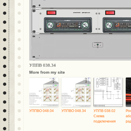
УППВ 038.34
More from my site
УППВО 048.04
УППВО 048.34
УППВ 038.02
Ро
Схема
аб
подключения
ра