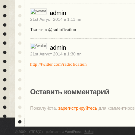
admin
21st Август 2014 в 1:11 пп
Твиттер: @radiofication
admin
21st Август 2014 в 1:30 пп
http://twitter.com/radiofication
Оставить комментарий
Пожалуйста,
зарегистрируйтесь
для комментиров
© 2009 - УППВ(О) - работает на WordPress |
Войти