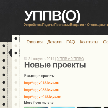
УППВ(О)
Устройства Подачи Программ Вещания и Оповещения 
Главная
Детали
FAQ
Контакты
Ос
21 августа 2014 |
УППВ и УППВО
Новые проекты
Входящие проекты:
http://uppv018.ksys.ru/
http://uppv038.ksys.ru/
http://uppvo048.ksys.ru/
More from my site