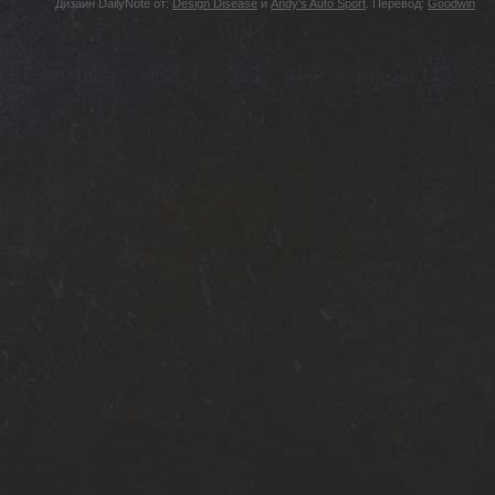
Дизайн DailyNote от:
Design Disease
и
Andy's Auto Sport
. Перевод:
Goodwin