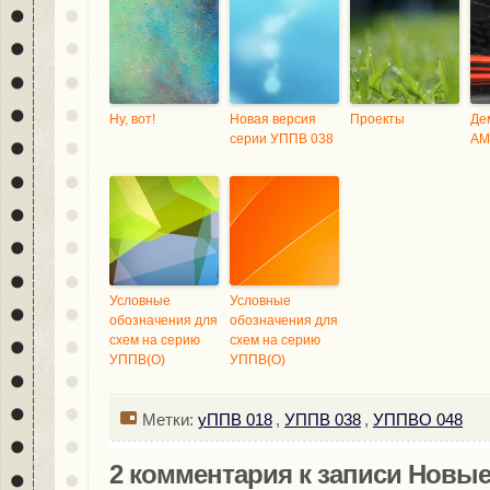
Ну, вот!
Новая версия
Проекты
Де
серии УППВ 038
АМ
Условные
Условные
обозначения для
обозначения для
схем на серию
схем на серию
УППВ(О)
УППВ(О)
Метки:
уППВ 018
,
УППВ 038
,
УППВО 048
2 комментария к записи Новы