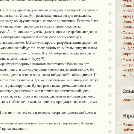
Апрел
Июнь 
ак я, к тому времени, уже вовсю бороздил просторы Интернета, и
Май 2
к даташиты. Я нашёл и распечатал описания для нескольких
Август
ён, когда обнаружил раздел «типовое включение». Если это была
Июнь 
ые капиталисты» даром давали схему приёмника, легко
Июль 
ме. А вот наши альтруисты, даже за описание требовали деньги.
Февра
а я обнаружил дармовое программное обеспечение для
Июль 
огии микросхем. Всё конечно просто, разрабатываешь даром, но
Июнь 
довании не пойдут, т.е. производить эти м/сх ты придёшь к ним.
Май 2
вечноругаемого» Б.Гейтса. (Ну кА набрали в лёгкие побольше
Апрел
наше комсомольское Фуууу!!!)
Март 
ора будет говорить о развитом капитализме России, но вот
Февра
сль. Решил я сконструировать «интеллектуальный забор». Не
Январ
веком, дело к пенсии пора каким-нибудь хобби обзаводиться. И
Ноябр
нтов тензорезисторы. Где же их искать как не в интернете. А тут
лся на реконструкции. Ну что разве наша промышленность не
Ссы
чностью до шестого знака и с такой же шестизначной ценой.
е сайты, на которых я их нашёл, сделаны не поймёшь для кого,
WordPr
льных снабженцев заказывающих эту продукцию вагонами, а мне
Платан» и там всё есть и тензорезисторы по приемлимой цене и
Упра
.
нность со своим жлобством осталась в социализме. А раз нет
Регис
ей промышленности.
Войти