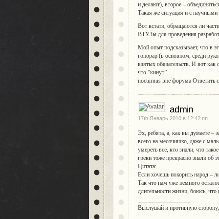
и делают), второе – объединятьс
Такая же ситуация и с научными
Вот кстати, обращаются ли част
ВТУЗы для проведения разработо
Мой опыт подсказывает, что в э
гонорар (в основном, среди руко
взятых обязательств. И вот как 
что “кинут”…
nocturnus вне форума Ответить 
admin
17th Январь 2010 в 12:42 пп
Эх, ребята, а, как вы думаете –
всего на месячишко, даже с ма
умереть все, кто знали, что тако
греки тоже прекрасно знали об э
Цитата:
Если хочешь покорить народ – ли
Так что нам уже немного осталос
длительности жизни, боюсь, что
__________________
Выслушай и противную сторону, д