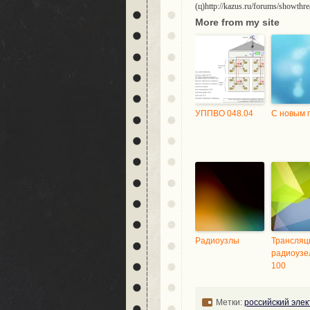
(ц)http://kazus.ru/forums/showth
More from my site
УППВО 048.04
С новым 
Радиоузлы
Трансляц
радиоузе
100
Метки:
российский эле