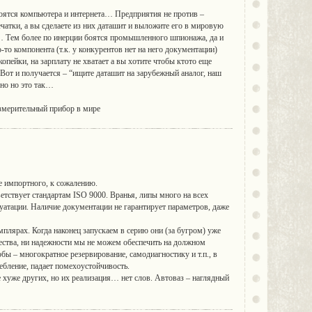
оятся компьютера и интернета… Предприятия не против –
чатки, а вы сделаете из них даташит и выложите его в мировую
о… Тем более по инерции боятся промышленного шпионажа, да и
то компонента (т.к. у конкурентов нет на него документации)
копейки, на зарплату не хватает а вы хотите чтобы ктото еще
от и получается – “ищите даташит на зарубежный аналог, наш
но но это так…
змерительный прибор в мире
же импортного, к сожалению.
ветствует стандартам ISO 9000. Вранья, липы много на всех
луатации. Наличие документации не гарантирует параметров, даже
мплярах. Когда наконец запускаем в серию они (за бугром) уже
ества, ни надежности мы не можем обеспечить на должном
бы – многократное резервирование, самодиагностику и т.п., в
ребление, падает помехоустойчивость.
е хуже других, но их реализация… нет слов. Автоваз – наглядный