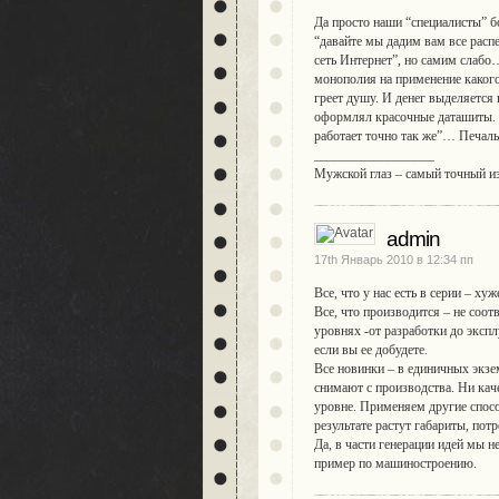
Да просто наши “специалисты” б
“давайте мы дадим вам все распе
сеть Интернет”, но самим слаб
монополия на применение какого-
греет душу. И денег выделяется 
оформлял красочные даташиты. В
работает точно так же”… Печаль
__________________
Мужской глаз – самый точный и
admin
17th Январь 2010 в 12:34 пп
Все, что у нас есть в серии – ху
Все, что производится – не соот
уровнях -от разработки до эксп
если вы ее добудете.
Все новинки – в единичных экзе
снимают с производства. Ни кач
уровне. Применяем другие спосо
результате растут габариты, пот
Да, в части генерации идей мы н
пример по машиностроению.