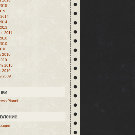
ь 2016
2015
015
 2014
2014
2013
ль 2011
2010
2010
010
ь 2010
2010
ль 2010
ь 2010
ь 2009
лки
ess Planet
вление
трация