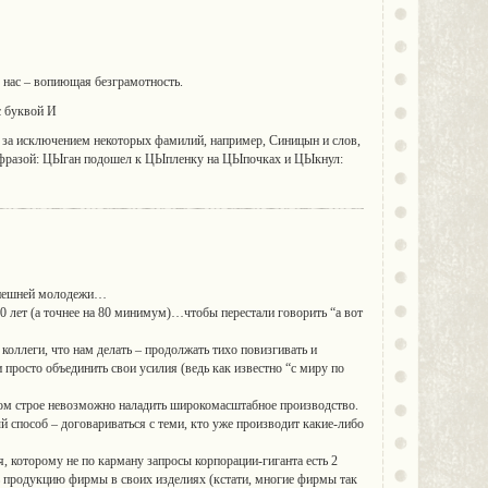
 нас – вопиющая безграмотность.
 буквой И
 за исключением некоторых фамилий, например, Синицын и слов,
й фразой: ЦЫган подошел к ЦЫпленку на ЦЫпочках и ЦЫкнул:
нынешней молодежи…
0 лет (а точнее на 80 минимум)…чтобы перестали говорить “а вот
коллеги, что нам делать – продолжать тихо повизгивать и
 просто объединить свои усилия (ведь как известно “с миру по
м строе невозможно наладить широкомасштабное производство.
пособ – договариваться с теми, кто уже производит какие-либо
 которому не по карману запросы корпорации-гиганта есть 2
ь продукцию фирмы в своих изделиях (кстати, многие фирмы так