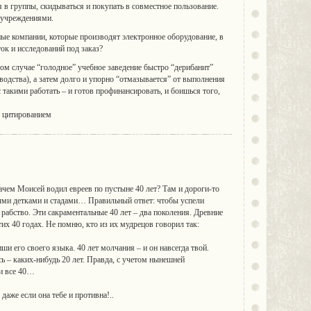
я в группы, скидываться и покупать в совместное пользование.
 учреждениями.
ные компании, которые производят электронное оборудование, в
к и исследований под заказ?
том случае “голодное” учебное заведение быстро “дерибанит”
водства), а затем долго и упорно “отмазывается” от выполнения
с такими работать – и готов профинансировать, и боишься того,
с цитированием
 зачем Моисей водил евреев по пустыне 40 лет? Там и дороги-то
лыми детками и стадами… Правильный ответ: чтобы успели
е рабство. Эти сакраментальные 40 лет – два поколения. Древние
тих 40 годах. Не помню, кто из их мудрецов говорил так:
ши его своего языка. 40 лет молчания – и он навсегда твой.
ь – каких-нибудь 20 лет. Правда, с учетом нынешней
 и все 40…
аже если она тебе и противна!..