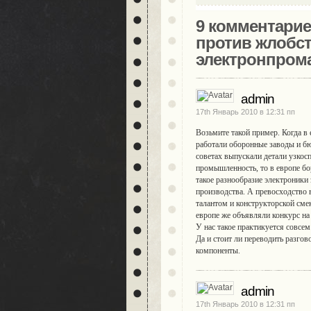
9 комментарие
против жлобст
электронпрома
admin
17th Январь 2010 в 12:31 пп
Возьмите такой пример. Когда в 
работали оборонные заводы и бюр
советах выпускали детали узко
промышленность, то в европе бо
такое разнообразие электроники
производства. А превосходство в
талантом и конструкторской сме
европе же объявляли конкурс на 
У нас такое практикуется совсем
Да и стоит ли переводить разго
компоненты.
admin
17th Январь 2010 в 12:31 пп