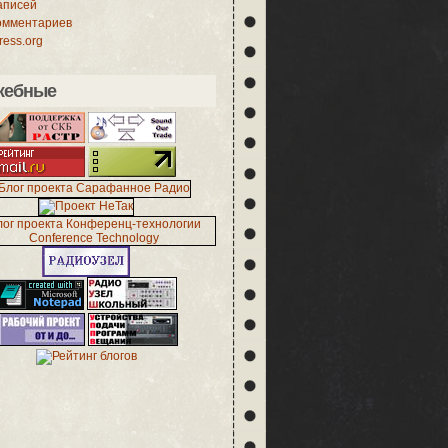
аписей
омментариев
ess.org
жебные