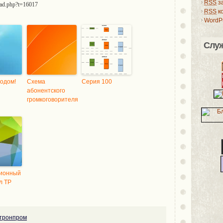
RSS
з
read.php?t=16017
RSS
к
WordPr
Слу
годом!
Схема
Серия 100
абонентского
громкоговорителя
ионный
л ТР
ктронпром