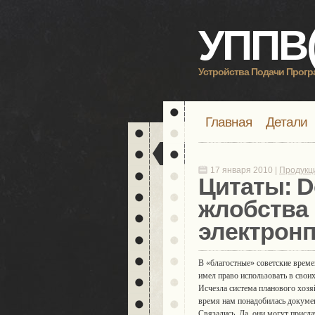
УППВ(
Устройства Подачи Прог
Главная
Детали
17 января 2010 |
Продукц
Цитаты: D
жлобства 
электронп
В «благостные» советские времен
имел право использовать в своих
Исчезла система планового хозя
время нам понадобилась докуме
Связались. Да, они могут присл