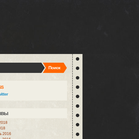
Поиск
SS
itter
ивы
2018
018
ь 2016