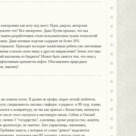
 электронике как коту под хвост. Идеи, рацухи, авторские
зультате что? Все импортное. Даже Путин признал, что мы
гманов-разработчиков стали пользователями чужих технологий.
наша. Даже военные изделия содержат не более 20%
атериалов. Приходят молодые талантливые ребята уже заточенные
жение и искать свою нишу в другом направлении? Зачем этот наш
ий миллионы из бюджета? Может быть занятся тем, что пока у
, эффективным крекингом нефти. Обогащением природных
ом, наконец?
аж плакать охота. Я далеко не профи, скорее легкий любитель.
уси, специальность связана с информ. и радиоэл. в 98 году, планы
я в аспирантуру, но так как приехал с Казахстана, наткнулся
от после этого окунулся в настоящую жизнь. Сейчас в Омской
, сменил 3 “государства”, а разницы, кроме разреза глаз, акцента,
в архитектуре, не заметил. Зато управленцы, чиновники,
Гребаные хапуги, у которых от слова “деньги” выделяется
дприятиях, которыми они НЕ владеют, а просто стоят на