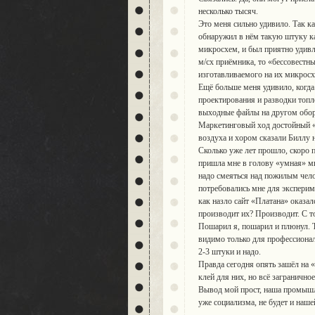
несколько тысяч.
Это меня сильно удивило. Так к
обнаружил в нём такую штуку ка
микросхем, и был приятно удивл
м/сх приёмника, то «бессовестн
изготавливаемого на их микросхе
Ещё больше меня удивило, когд
проектирования и разводки топл
выходные файлы на другом обору
Маркетинговый ход достойный «
воздуха и хором сказали Биллу 
Сколько уже лет прошло, скоро п
пришла мне в голову «умная» мы
надо смеяться над пожилым чело
потребовались мне для экспериме
как назло сайт «Платана» оказа
производит их? Производит. С то
Пошарил я, пошарил и плюнул. Т
видимо только для профессиона
2-3 штуки и надо.
Правда сегодня опять зашёл на «
клей для них, но всё заграничное
Вывод мой прост, наша промышле
уже социализма, не будет и наш