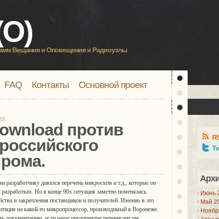
О)
рамм Вещания и Оповещения и Радиоузлы
FAQ
Контакты
Основной проект
ия
ownload против
R
российского
Tw
рома.
Арх
а разработчику давался перечень микросхем и т.д., которые он
 разработках. Но в конце 90х ситуация заметно поменялась.
Июнь 
йства и закрепления поставщиков и получателей. Именно в это
Май 2
нтация на какой-то микропроцессор, производимый в Воронеже.
Ноябр
ать документацию, если наше предприятие перечислит им