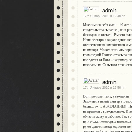
admin
17th Январь 2010 в 12:48 пп
Мне самого себя жаль – 40 лет в
свидетельства сыпались, но в ре
безнадежно отстали. Вместо фла
Наша электроника уже давно не 
отечественных компонентов и м
на импорт. Может признать пора
громоздкий Глонас, отсасывающ
нас дается от Бога – например
ископаемых. Сельским хозяйств
admin
17th Январь 2010 в 12:56 пп
Вот прочилал тему, уважаемые – 
Закончил в некий универ в Белор
были… эх… А ЖЕЛАНИЕ!!! Пыталс
на препоны с гражданством. И в
области, живу и работаю. Так вот
ну и может некоторых ньюансов 
руководители везде одинаковые. 
желудочный сок. Так вот на пре