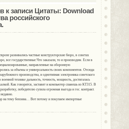
в к записи Цитаты: Download
ва российского
.
европе развивались частные конструкторские бюро, в советах
о, все государственные.Что заказали, то и производим. Если в
специализированные, направленные на оборонную
ролись за объемы и универсальность своих компонентов. Отсюда
 зарубежного производства, и однотипная электроника советского
 военной технике дальность, точность, мощность, достигалась
калкой. Как говорится, заставят и компьютер спаяешь из КТ315. В
разработку, победителю сулила огромная выгода и гос. контракт.
 недавно.
вор на тему бензина… Вот потому и покупаем импортные