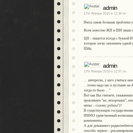
admin
17th Январь 2010 в 12:36 пп
Имха самая большая проблема у
Всем известно ЖИ и ШИ пиши с
ЦИ – пишется всегда с буквой И
хоторые легко запомнить одно
ЦЫц.
admin
17th Январь 2010 в 12:37 пп
… интересно, у кого учиться 
…точно надо нас в пустыню на 4
тогда-то было …”
Вот как Вы считаете, уважаемые 
проклинать “их, нехороших”, или
нитке – голому рубаха”)?
В существующем государственно
ИМНО единственный возможный с
компоненты.
А для домашнего радиолюбителя,
способа: первое – рекламироват