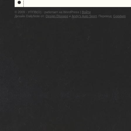
© 2009 - УППВ(О) - работает на WordPress |
Войти
Дизайн DailyNote от:
Design Disease
и
Andy's Auto Sport
. Перевод:
Goodwin