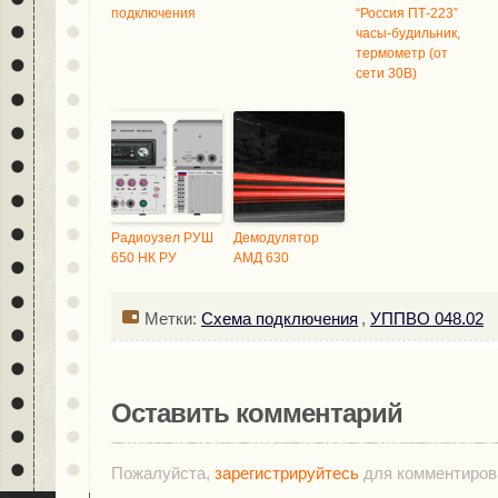
подключения
“Россия ПТ-223”
часы-будильник,
термометр (от
сети 30В)
Радиоузел РУШ
Демодулятор
650 НК РУ
АМД 630
Метки:
Схема подключения
,
УППВО 048.02
Оставить комментарий
Пожалуйста,
зарегистрируйтесь
для комментиров