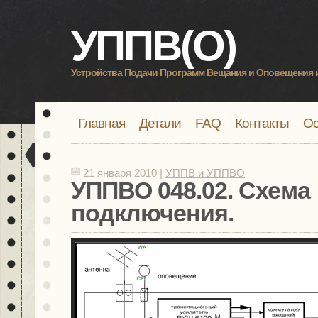
УППВ(О)
Устройства Подачи Программ Вещания и Оповещения 
Главная
Детали
FAQ
Контакты
Ос
21 января 2010 |
УППВ и УППВО
УППВО 048.02. Схема
подключения.