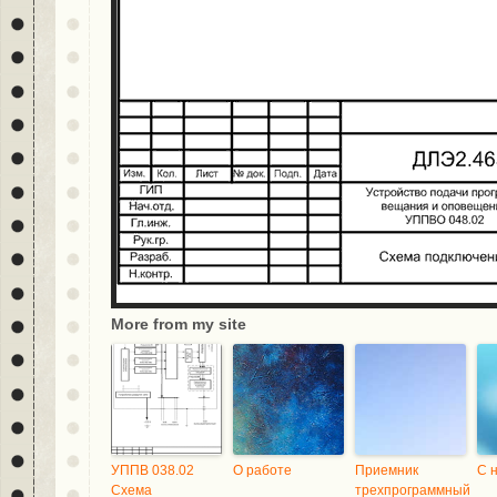
More from my site
УППВ 038.02
О работе
Приемник
С 
Схема
трехпрограммный