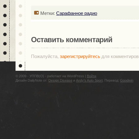
Метки:
Сарафанное радио
Оставить комментарий
Пожалуйста,
зарегистрируйтесь
для комментиров
© 2009 - УППВ(О) - работает на WordPress |
Войти
Дизайн DailyNote от:
Design Disease
и
Andy's Auto Sport
. Перевод:
Goodwin