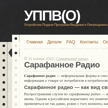
УППВ(О)
Устройства Подачи Программ Вещания и Оповещения 
Главная
Детали
FAQ
Контакты
Ос
31 января 2010 |
Сарафанное радио
Сарафанное Радио
Сарафанное радио
— неформальные формы и спос
информации о товаре от потребителя к потребителю
Сарафанное радио — как вид св
Распространение слухов по
сарафанному радио
— ме
жизнь. Однако в российском маркетинге это поняти
применяться не так давно, ровно с того момента, ка