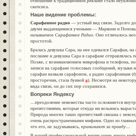
отношение к традиционной рекламе стало неуклонно
скепсиса.
Наше видение проблемы:
Сарафанное радио
— устный вид связи. Задолго до
двумя выдающимися учеными — Маркони и Поповым
называемое
Сарафанное Радио
. Оно отличалось не
простотой.
Бралась девушка Сара, на нее одевался Сарафан, на
послание и девушка Сара в сарафане отправлялась п
Позже, с возникновением микрофона и телефона, п
записи на сарафане голосовых сообщений, музыки и
сарафан назвали сарафоном, а радио сарафонным (
просторечии, стала буквой
а
). Несмотря на некотор
вида связи, он до сих пор сохранился.
Вопреки Яндексу
…преодоление невежества часто осложняется внут
препятствиями, которые откуда ни возьмись выраст
Природа многих таких препятствий связана с невсе
очень распространенными мифами. Одно из главных
что его, не задумываясь,
принимают за правду
…
В нашей профессиональной жизни очень много мифо