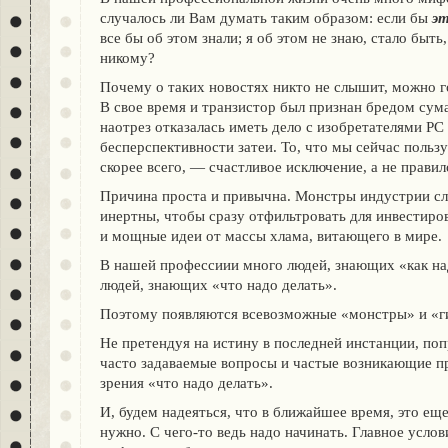
случалось ли Вам думать таким образом: eсли бы
э
все бы об этом знали; я об этом не знаю, стало быть
никому?
Почему о таких новостях никто не слышит, можно г
В свое время и транзистор был признан бредом су
наотрез отказалась иметь дело с изобретателями РС 
бесперспективности затеи. То, что мы сейчас поль
скорее всего, — счастливое исключение, а не правил
Причина проста и привычна. Монстры индустрии с
инертны, чтобы сразу отфильтровать для инвестиро
и мощные идеи от массы хлама, витающего в мире.
В нашей профессиии много людей, знающих «как над
людей, знающих «что надо делать».
Поэтому появляются всевозможные «монстры» и «г
Не претендуя на истину в последней инстанции, по
часто задаваемые вопросы и частые возникающие п
зрения «что надо делать».
И, будем надеяться, что в ближайшее время, это ещ
нужно. С чего-то ведь надо начинать. Главное услов