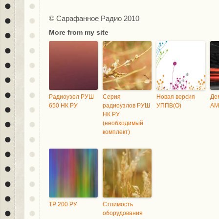
© Сарафанное Радио 2010
More from my site
Радиоузел РУШ
Серия
Новая версия
Де
650 НК РУ
радиоузлов РУШ
УППВ(О)
АМ
НК РУ
(необходимый
комплект)
ТР 200 РУ
Стоимость
оборудования