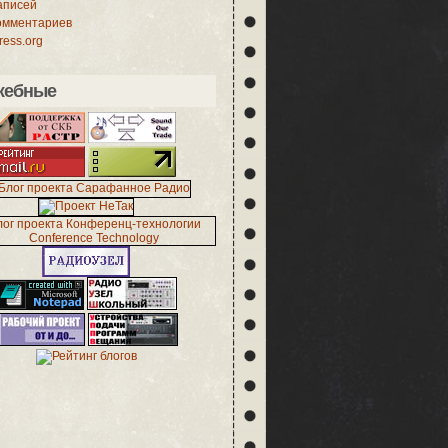
аписей
омментариев
ess.org
жебные