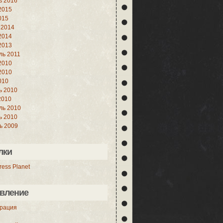
ь 2016
2015
015
 2014
2014
2013
ль 2011
2010
2010
010
ь 2010
2010
ль 2010
ь 2010
ь 2009
лки
ess Planet
вление
трация