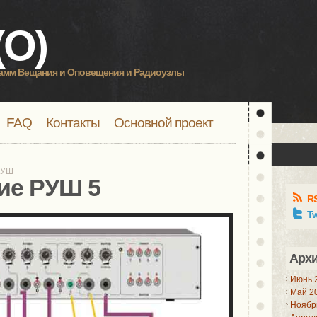
О)
рамм Вещания и Оповещения и Радиоузлы
FAQ
Контакты
Основной проект
РУШ
ие РУШ 5
R
Tw
Арх
Июнь 
Май 2
Ноябр