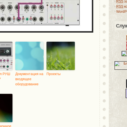
RSS
з
RSS
к
WordPr
Слу
ел РУШ
Документация на
Проекты
У
входящее
оборудование
ионное