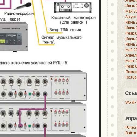
Апрел
Июнь 
Май 2
Август
Июнь 
Июль 
Февра
Июль 
Июнь 
Май 2
Апрел
Март 
Февра
Январ
Ноябр
Ссы
WordPr
Упра
Регис
Войти