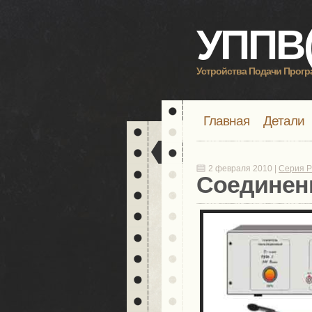
УППВ(
Устройства Подачи Прог
Главная
Детали
2 февраля 2010 |
Серия 
Соединен