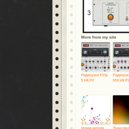
More from my site
Радиоузел РУШ
Радиоуз
5 НК РУ
650 НК Р
Новая версия
Трансляц