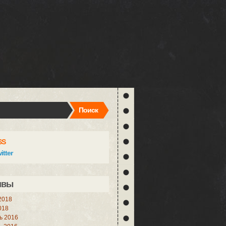
Поиск
SS
itter
ивы
2018
018
ь 2016