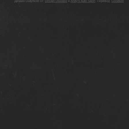
Дизайн DailyNote от:
Design Disease
и
Andy's Auto Sport
. Перевод:
Goodwin