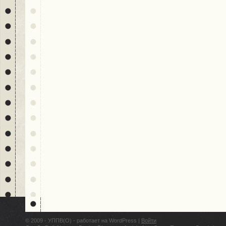
© 2009 - УППВ(О) - работает на WordPress |
Войти