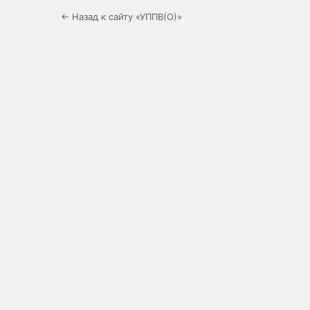
← Назад к сайту «УППВ(О)»