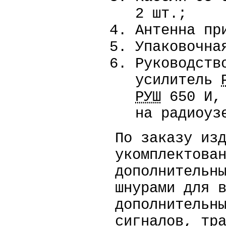
2 шт.;
Антенна пр
Упаковочна
Руководств
усилитель
РУШ
650 И, 
на радиоу
По заказу из
укомплектова
дополнительн
шнурами для 
дополнительн
сигналов, тр