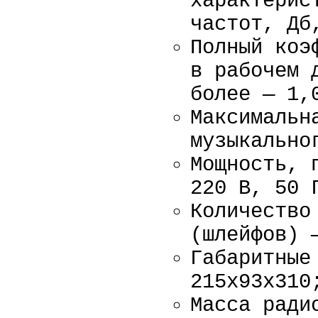
характерис
частот, Дб
Полный коэ
в рабочем 
более — 1,
Максимальн
музыкально
Мощность, 
220 В, 50 
Количество
(шлейфов) 
Габаритные
215х93х310
Масса ради