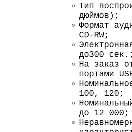
Тип воспро
дюймов);
Формат ауд
CD-RW;
Электронна
до300 сек.
На заказ о
портами US
Номинально
100, 120;
Номинальны
до 12 000;
Неравномер